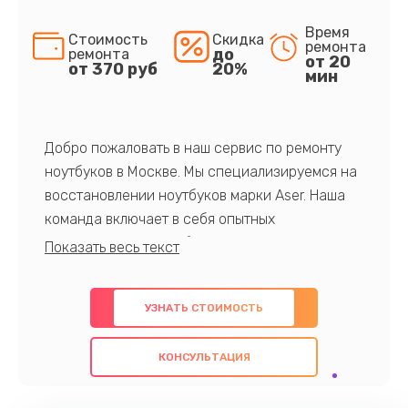
Время
Стоимость
Скидка
ремонта
до
ремонта
от 20
от 370 руб
20%
мин
Добро пожаловать в наш сервис по ремонту
ноутбуков в Москве. Мы специализируемся на
восстановлении ноутбуков марки Aser. Наша
команда включает в себя опытных
профессионалов с обширными знаниями и
многолетним опытом в данной области. Мы
предлагаем быстрый и качественный ремонт с
УЗНАТЬ СТОИМОСТЬ
использованием оригинальных компонентов, а
также гарантируем качество всех
КОНСУЛЬТАЦИЯ
проведенных работ. Наша цель - предоставить
клиентам надежное и профессиональное