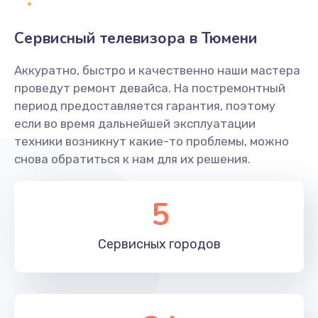
2400 руб.
Заказать
Сервисный телевизора в Тюмени
Ремонт системной платы
Аккуратно, быстро и качественно наши мастера
проведут ремонт девайса. На постремонтный
1600 руб.
период предоставляется гарантия, поэтому
Заказать
если во время дальнейшей эксплуатации
техники возникнут какие-то проблемы, можно
Снятие системных ошибок/программный ремонт
снова обратиться к нам для их решения.
1400 руб.
Заказать
5
Ремонт разъема SIM-карты
Сервисных
городов
880 руб.
Заказать
Модернизация