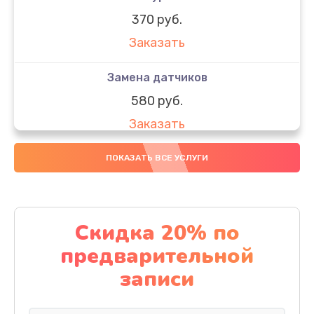
370 руб.
Заказать
Замена датчиков
580 руб.
Заказать
Комплексная чистка
ПОКАЗАТЬ ВСЕ УСЛУГИ
800 руб.
Заказать
Скидка 20% по
Замена дисплея (экрана)
предварительной
2000 руб.
записи
Заказать