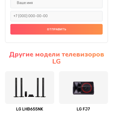
Ремонт платы электроники
1400 руб.
Заказать
Прошивка
1500 руб.
Заказать
Другие модели телевизоров
LG
Ремонт механики привода
1500 руб.
Заказать
Ремонт / замена кнопок, клавиш, индикаторов,
разъемов
1550 руб.
LG LHB655NK
LG FJ7
Заказать