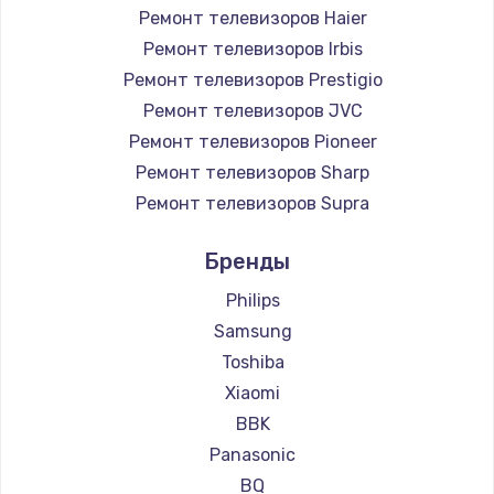
Ремонт телевизоров Haier
890 руб.
Ремонт телевизоров Irbis
Заказать
Ремонт телевизоров Prestigio
Ремонт телевизоров JVC
Замена микросхемы NFC
Ремонт телевизоров Pioneer
1100 руб.
Ремонт телевизоров Sharp
Заказать
Ремонт телевизоров Supra
Ремонт телевизоров Aiwa
Замена шим-контроллера
Бренды
Ремонт телевизоров Hisense
3900 руб.
Ремонт телевизоров Daewoo
Philips
Заказать
Ремонт телевизоров Centek
Samsung
Ремонт телевизоров Telefunken
Toshiba
Настройка Wi-Fi
Ремонт телевизоров Hyundai
Xiaomi
1030 руб.
Ремонт телевизоров Doffler
BBK
Заказать
Ремонт телевизоров Hiper
Panasonic
Ремонт телевизоров Grundig
BQ