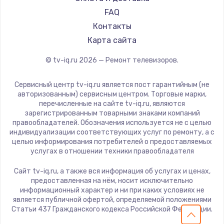
Замена видеокарты
Hiper
FAQ
Grundig
1600 руб.
Контакты
HITACHI
Карта сайта
Заказать
Konka
© tv-iq.ru
2026
— Ремонт телевизоров.
RED solution
Ремонт разъема питания
Thomson
880 руб.
Сервисный центр tv-iq.ru является пост гарантийным (не
Yandex
авторизованным) сервисным центром. Торговые марки,
Заказать
перечисленные на сайте tv-iq.ru, являются
National
зарегистрированным товарными знаками компаний
iFFALCON
правообладателей. Обозначения используется не с целью
Замена видеочипа
индивидуализации соответствующих услуг по ремонту, а с
Tuvio
2745 руб.
целью информирования потребителей о предоставляемых
Nord
услугах в отношении техники правообладателя
Заказать
Carrera
Сайт tv-iq.ru, а также вся информация об услугах и ценах,
BenQ
предоставленная на нём, носит исключительно
Замена северного моста
информационный характер и ни при каких условиях не
2600 руб.
является публичной офертой, определяемой положениями
Статьи 437 Гражданского кодекса Российской Федерации.
Заказать