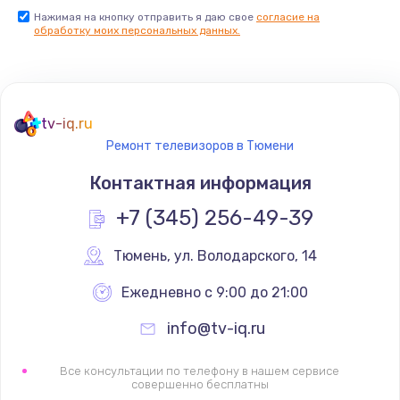
Нажимая на кнопку отправить я даю свое
согласие на
Заказать
обработку моих персональных данных.
Не реагирует на кнопки
700 руб.
tv-iq.ru
Заказать
Ремонт телевизоров в Тюмени
Не сопряжается с устройством
Контактная информация
900 руб.
+7 (345) 256-49-39
Заказать
Тюмень
,
 ул. Володарского, 14
Помехи и искажение звука
Ежедневно с 9:00 до 21:00
900 руб.
info@tv-iq.ru
Заказать
Все консультации по телефону в нашем сервисе
Не работает
совершенно бесплатны