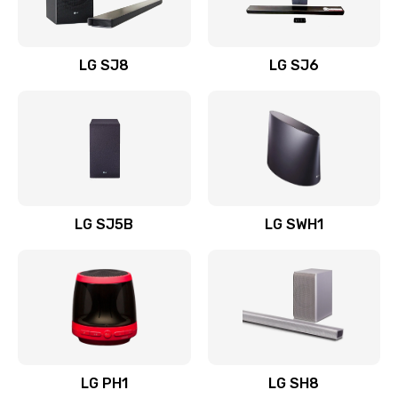
Заказать
Восстановление после заклинивания
LG SJ8
LG SJ6
1400 руб.
Заказать
Восстановление после залития
1500 руб.
Заказать
LG SJ5B
LG SWH1
Замена фильтра
1500 руб.
Заказать
Ремонт корпуса
LG PH1
LG SH8
1400 руб.