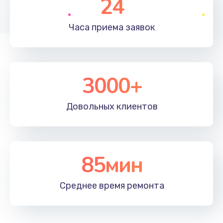
24
1830 руб.
Часа приема
заявок
Заказать
Устранение ошибок
2000 руб.
3000+
Заказать
Довольных
клиентов
Ремонт после залития
2100 руб.
Заказать
85мин
Ремонт электроплаты
Среднее время
ремонта
1400 руб.
Заказать