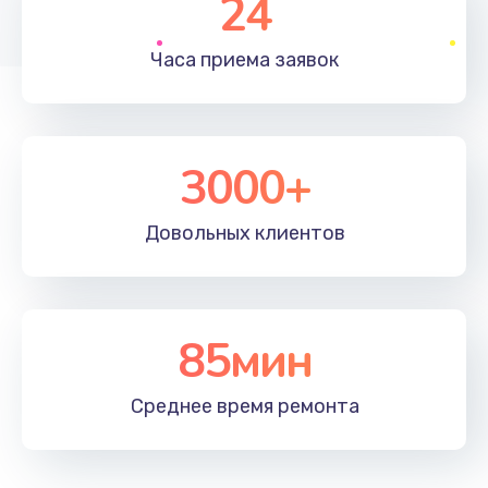
24
1830 руб.
Часа приема
заявок
Заказать
Устранение ошибок
2000 руб.
3000+
Заказать
Довольных
клиентов
Ремонт после залития
2100 руб.
Заказать
85мин
Ремонт электроплаты
Среднее время
ремонта
1400 руб.
Заказать