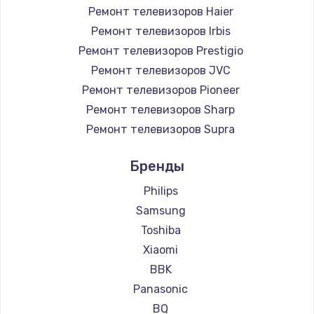
Ремонт телевизоров Haier
890 руб.
Ремонт телевизоров Irbis
Заказать
Ремонт телевизоров Prestigio
Ремонт телевизоров JVC
Замена микросхемы NFC
Ремонт телевизоров Pioneer
1100 руб.
Ремонт телевизоров Sharp
Заказать
Ремонт телевизоров Supra
Ремонт телевизоров Aiwa
Замена шим-контроллера
Бренды
Ремонт телевизоров Hisense
3900 руб.
Ремонт телевизоров Daewoo
Philips
Заказать
Ремонт телевизоров Centek
Samsung
Ремонт телевизоров Telefunken
Toshiba
Настройка Wi-Fi
Ремонт телевизоров Hyundai
Xiaomi
1030 руб.
Ремонт телевизоров Doffler
BBK
Заказать
Ремонт телевизоров Hiper
Panasonic
Ремонт телевизоров Grundig
BQ