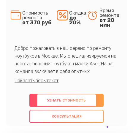
Время
Стоимость
Скидка
ремонта
до
ремонта
от 20
от 370 руб
20%
мин
Добро пожаловать в наш сервис по ремонту
ноутбуков в Москве. Мы специализируемся на
восстановлении ноутбуков марки Aser. Наша
команда включает в себя опытных
профессионалов с обширными знаниями и
многолетним опытом в данной области. Мы
предлагаем быстрый и качественный ремонт с
УЗНАТЬ СТОИМОСТЬ
использованием оригинальных компонентов, а
также гарантируем качество всех
КОНСУЛЬТАЦИЯ
проведенных работ. Наша цель - предоставить
клиентам надежное и профессиональное