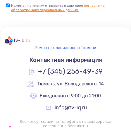
Нажимая на кнопку отправить я даю свое
согласие на
Заказать
обработку моих персональных данных.
Не реагирует на кнопки
700 руб.
tv-iq.ru
Заказать
Ремонт телевизоров в Тюмени
Не сопряжается с устройством
Контактная информация
900 руб.
+7 (345) 256-49-39
Заказать
Тюмень
,
 ул. Володарского, 14
Помехи и искажение звука
Ежедневно с 9:00 до 21:00
900 руб.
info@tv-iq.ru
Заказать
Все консультации по телефону в нашем сервисе
Не работает
совершенно бесплатны