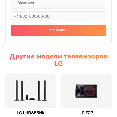
Ремонт платы электроники
1400 руб.
Заказать
Прошивка
1500 руб.
Заказать
Другие модели телевизоров
LG
Ремонт механики привода
1500 руб.
Заказать
Ремонт / замена кнопок, клавиш, индикаторов,
разъемов
1550 руб.
LG LHB655NK
LG FJ7
Заказать