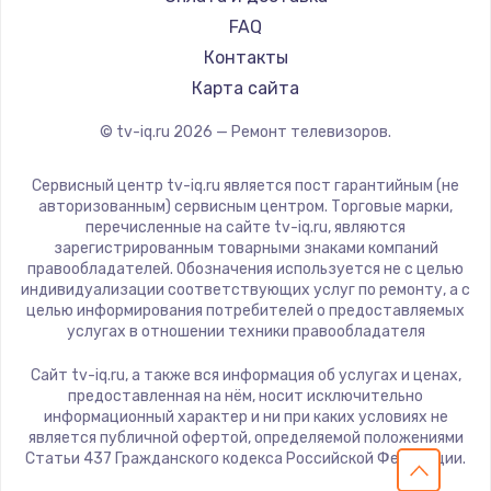
Замена видеокарты
Hiper
FAQ
Grundig
1600 руб.
Контакты
HITACHI
Карта сайта
Заказать
Konka
© tv-iq.ru
2026
— Ремонт телевизоров.
RED solution
Ремонт разъема питания
Thomson
880 руб.
Сервисный центр tv-iq.ru является пост гарантийным (не
Yandex
авторизованным) сервисным центром. Торговые марки,
Заказать
перечисленные на сайте tv-iq.ru, являются
National
зарегистрированным товарными знаками компаний
iFFALCON
правообладателей. Обозначения используется не с целью
Замена видеочипа
индивидуализации соответствующих услуг по ремонту, а с
Tuvio
2745 руб.
целью информирования потребителей о предоставляемых
Nord
услугах в отношении техники правообладателя
Заказать
Carrera
Сайт tv-iq.ru, а также вся информация об услугах и ценах,
BenQ
предоставленная на нём, носит исключительно
Замена северного моста
информационный характер и ни при каких условиях не
2600 руб.
является публичной офертой, определяемой положениями
Статьи 437 Гражданского кодекса Российской Федерации.
Заказать