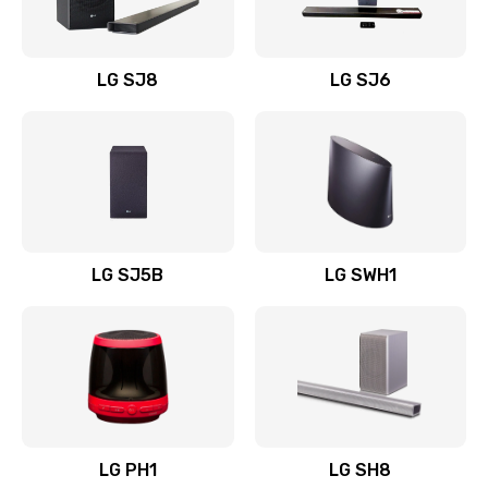
Заказать
Восстановление после заклинивания
LG SJ8
LG SJ6
1400 руб.
Заказать
Восстановление после залития
1500 руб.
Заказать
LG SJ5B
LG SWH1
Замена фильтра
1500 руб.
Заказать
Ремонт корпуса
LG PH1
LG SH8
1400 руб.