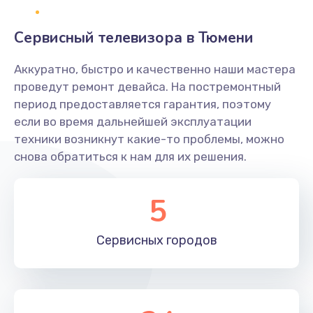
2400 руб.
Заказать
Сервисный телевизора в Тюмени
Ремонт системной платы
Аккуратно, быстро и качественно наши мастера
проведут ремонт девайса. На постремонтный
1600 руб.
период предоставляется гарантия, поэтому
Заказать
если во время дальнейшей эксплуатации
техники возникнут какие-то проблемы, можно
Снятие системных ошибок/программный ремонт
снова обратиться к нам для их решения.
1400 руб.
Заказать
5
Ремонт разъема SIM-карты
Сервисных
городов
880 руб.
Заказать
Модернизация