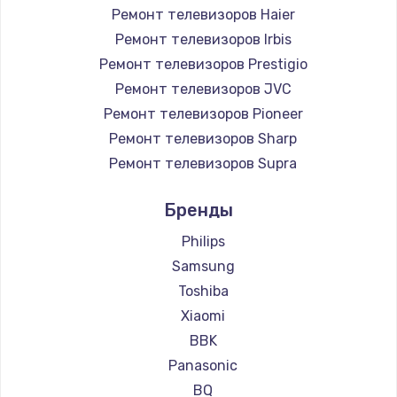
Ремонт телевизоров Haier
890 руб.
Ремонт телевизоров Irbis
Заказать
Ремонт телевизоров Prestigio
Ремонт телевизоров JVC
Замена микросхемы NFC
Ремонт телевизоров Pioneer
1100 руб.
Ремонт телевизоров Sharp
Заказать
Ремонт телевизоров Supra
Ремонт телевизоров Aiwa
Замена шим-контроллера
Бренды
Ремонт телевизоров Hisense
3900 руб.
Ремонт телевизоров Daewoo
Philips
Заказать
Ремонт телевизоров Centek
Samsung
Ремонт телевизоров Telefunken
Toshiba
Настройка Wi-Fi
Ремонт телевизоров Hyundai
Xiaomi
1030 руб.
Ремонт телевизоров Doffler
BBK
Заказать
Ремонт телевизоров Hiper
Panasonic
Ремонт телевизоров Grundig
BQ