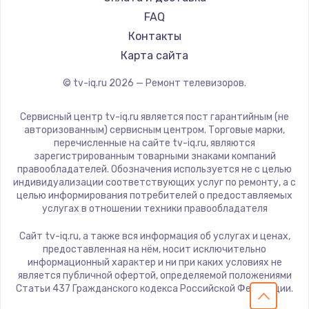
Замена видеокарты
Hiper
FAQ
Grundig
1600 руб.
Контакты
HITACHI
Карта сайта
Заказать
Konka
© tv-iq.ru
2026
— Ремонт телевизоров.
RED solution
Ремонт разъема питания
Thomson
880 руб.
Сервисный центр tv-iq.ru является пост гарантийным (не
Yandex
авторизованным) сервисным центром. Торговые марки,
Заказать
перечисленные на сайте tv-iq.ru, являются
National
зарегистрированным товарными знаками компаний
iFFALCON
правообладателей. Обозначения используется не с целью
Замена видеочипа
индивидуализации соответствующих услуг по ремонту, а с
Tuvio
2745 руб.
целью информирования потребителей о предоставляемых
Nord
услугах в отношении техники правообладателя
Заказать
Carrera
Сайт tv-iq.ru, а также вся информация об услугах и ценах,
BenQ
предоставленная на нём, носит исключительно
Замена северного моста
информационный характер и ни при каких условиях не
2600 руб.
является публичной офертой, определяемой положениями
Статьи 437 Гражданского кодекса Российской Федерации.
Заказать