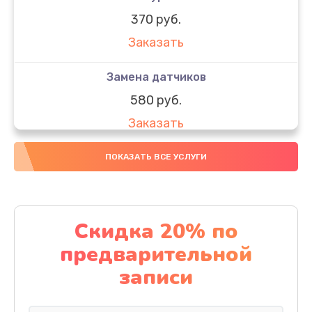
370 руб.
Заказать
Замена датчиков
580 руб.
Заказать
Комплексная чистка
ПОКАЗАТЬ ВСЕ УСЛУГИ
800 руб.
Заказать
Скидка 20% по
Замена дисплея (экрана)
предварительной
2000 руб.
записи
Заказать