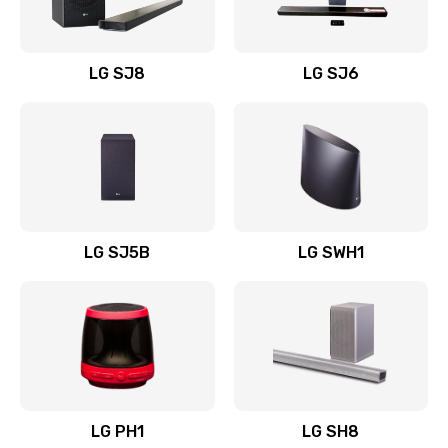
Заказать
Восстановление после заклинивания
LG SJ8
LG SJ6
1400 руб.
Заказать
Восстановление после залития
1500 руб.
Заказать
LG SJ5B
LG SWH1
Замена фильтра
1500 руб.
Заказать
Ремонт корпуса
LG PH1
LG SH8
1400 руб.