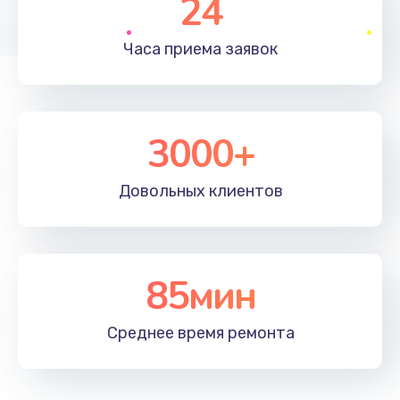
24
1830 руб.
Часа приема
заявок
Заказать
Устранение ошибок
2000 руб.
3000+
Заказать
Довольных
клиентов
Ремонт после залития
2100 руб.
Заказать
85мин
Ремонт электроплаты
Среднее время
ремонта
1400 руб.
Заказать