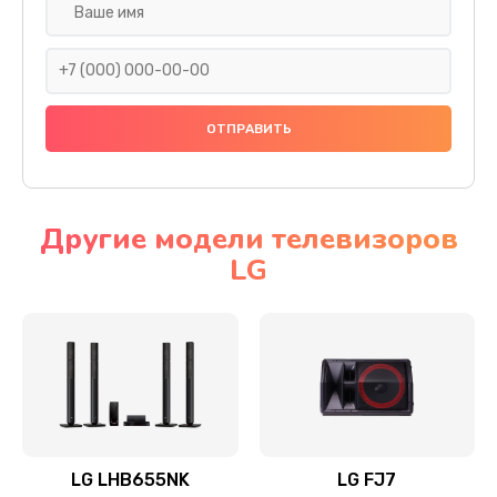
Ремонт платы электроники
1400 руб.
Заказать
Прошивка
1500 руб.
Заказать
Другие модели телевизоров
LG
Ремонт механики привода
1500 руб.
Заказать
Ремонт / замена кнопок, клавиш, индикаторов,
разъемов
1550 руб.
LG LHB655NK
LG FJ7
Заказать