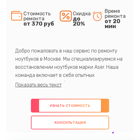
Время
Стоимость
Скидка
ремонта
до
ремонта
от 20
от 370 руб
20%
мин
Добро пожаловать в наш сервис по ремонту
ноутбуков в Москве. Мы специализируемся на
восстановлении ноутбуков марки Aser. Наша
команда включает в себя опытных
профессионалов с обширными знаниями и
многолетним опытом в данной области. Мы
предлагаем быстрый и качественный ремонт с
УЗНАТЬ СТОИМОСТЬ
использованием оригинальных компонентов, а
также гарантируем качество всех
КОНСУЛЬТАЦИЯ
проведенных работ. Наша цель - предоставить
клиентам надежное и профессиональное