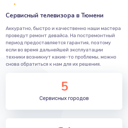
2400 руб.
Заказать
Сервисный телевизора в Тюмени
Ремонт системной платы
Аккуратно, быстро и качественно наши мастера
проведут ремонт девайса. На постремонтный
1600 руб.
период предоставляется гарантия, поэтому
Заказать
если во время дальнейшей эксплуатации
техники возникнут какие-то проблемы, можно
Снятие системных ошибок/программный ремонт
снова обратиться к нам для их решения.
1400 руб.
Заказать
5
Ремонт разъема SIM-карты
Сервисных
городов
880 руб.
Заказать
Модернизация