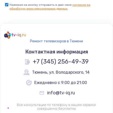
Нажимая на кнопку отправить я даю свое
согласие на
Заказать
обработку моих персональных данных.
Не реагирует на кнопки
700 руб.
tv-iq.ru
Заказать
Ремонт телевизоров в Тюмени
Не сопряжается с устройством
Контактная информация
900 руб.
+7 (345) 256-49-39
Заказать
Тюмень
,
 ул. Володарского, 14
Помехи и искажение звука
Ежедневно с 9:00 до 21:00
900 руб.
info@tv-iq.ru
Заказать
Все консультации по телефону в нашем сервисе
Не работает
совершенно бесплатны