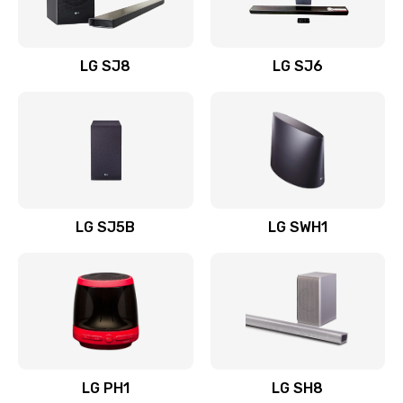
Заказать
Восстановление после заклинивания
LG SJ8
LG SJ6
1400 руб.
Заказать
Восстановление после залития
1500 руб.
Заказать
LG SJ5B
LG SWH1
Замена фильтра
1500 руб.
Заказать
Ремонт корпуса
LG PH1
LG SH8
1400 руб.