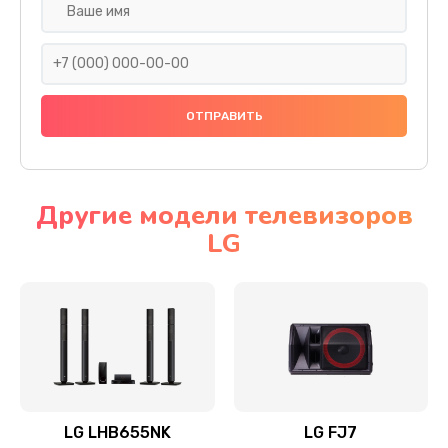
Ремонт платы электроники
1400 руб.
Заказать
Прошивка
1500 руб.
Заказать
Другие модели телевизоров
LG
Ремонт механики привода
1500 руб.
Заказать
Ремонт / замена кнопок, клавиш, индикаторов,
разъемов
1550 руб.
LG LHB655NK
LG FJ7
Заказать