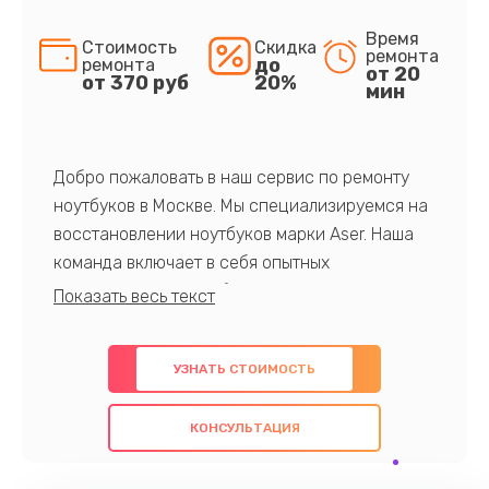
Время
Стоимость
Скидка
ремонта
до
ремонта
от 20
от 370 руб
20%
мин
Добро пожаловать в наш сервис по ремонту
ноутбуков в Москве. Мы специализируемся на
восстановлении ноутбуков марки Aser. Наша
команда включает в себя опытных
профессионалов с обширными знаниями и
многолетним опытом в данной области. Мы
предлагаем быстрый и качественный ремонт с
УЗНАТЬ СТОИМОСТЬ
использованием оригинальных компонентов, а
также гарантируем качество всех
КОНСУЛЬТАЦИЯ
проведенных работ. Наша цель - предоставить
клиентам надежное и профессиональное