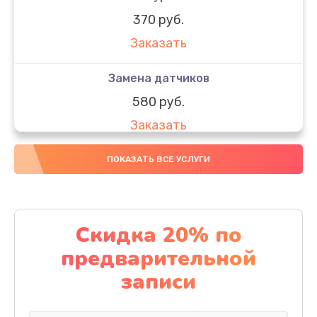
370 руб.
Заказать
Замена датчиков
580 руб.
Заказать
Комплексная чистка
ПОКАЗАТЬ ВСЕ УСЛУГИ
800 руб.
Заказать
Скидка 20% по
Замена дисплея (экрана)
предварительной
2000 руб.
записи
Заказать