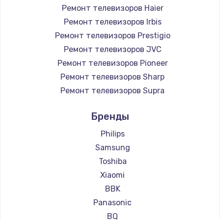
Ремонт телевизоров Haier
890 руб.
Ремонт телевизоров Irbis
Заказать
Ремонт телевизоров Prestigio
Ремонт телевизоров JVC
Замена микросхемы NFC
Ремонт телевизоров Pioneer
1100 руб.
Ремонт телевизоров Sharp
Заказать
Ремонт телевизоров Supra
Ремонт телевизоров Aiwa
Замена шим-контроллера
Бренды
Ремонт телевизоров Hisense
3900 руб.
Ремонт телевизоров Daewoo
Philips
Заказать
Ремонт телевизоров Centek
Samsung
Ремонт телевизоров Telefunken
Toshiba
Настройка Wi-Fi
Ремонт телевизоров Hyundai
Xiaomi
1030 руб.
Ремонт телевизоров Doffler
BBK
Заказать
Ремонт телевизоров Hiper
Panasonic
Ремонт телевизоров Grundig
BQ