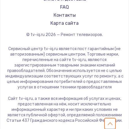
Замена видеокарты
Hiper
FAQ
Grundig
1600 руб.
Контакты
HITACHI
Карта сайта
Заказать
Konka
© tv-iq.ru
2026
— Ремонт телевизоров.
RED solution
Ремонт разъема питания
Thomson
880 руб.
Сервисный центр tv-iq.ru является пост гарантийным (не
Yandex
авторизованным) сервисным центром. Торговые марки,
Заказать
перечисленные на сайте tv-iq.ru, являются
National
зарегистрированным товарными знаками компаний
iFFALCON
правообладателей. Обозначения используется не с целью
Замена видеочипа
индивидуализации соответствующих услуг по ремонту, а с
Tuvio
2745 руб.
целью информирования потребителей о предоставляемых
Nord
услугах в отношении техники правообладателя
Заказать
Carrera
Сайт tv-iq.ru, а также вся информация об услугах и ценах,
BenQ
предоставленная на нём, носит исключительно
Замена северного моста
информационный характер и ни при каких условиях не
2600 руб.
является публичной офертой, определяемой положениями
Статьи 437 Гражданского кодекса Российской Федерации.
Заказать