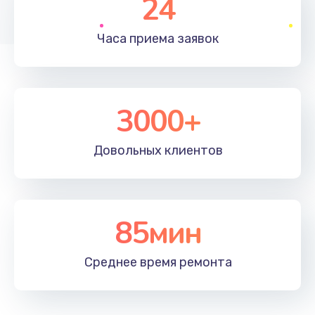
24
1830 руб.
Часа приема
заявок
Заказать
Устранение ошибок
2000 руб.
3000+
Заказать
Довольных
клиентов
Ремонт после залития
2100 руб.
Заказать
85мин
Ремонт электроплаты
Среднее время
ремонта
1400 руб.
Заказать