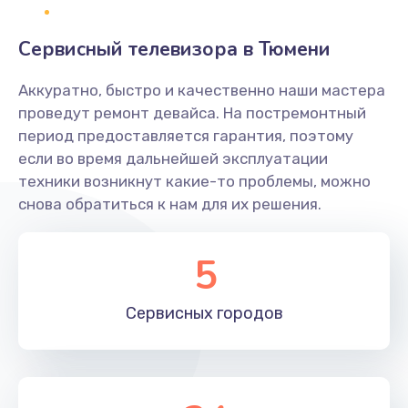
2400 руб.
Заказать
Сервисный телевизора в Тюмени
Ремонт системной платы
Аккуратно, быстро и качественно наши мастера
проведут ремонт девайса. На постремонтный
1600 руб.
период предоставляется гарантия, поэтому
Заказать
если во время дальнейшей эксплуатации
техники возникнут какие-то проблемы, можно
Снятие системных ошибок/программный ремонт
снова обратиться к нам для их решения.
1400 руб.
Заказать
5
Ремонт разъема SIM-карты
Сервисных
городов
880 руб.
Заказать
Модернизация