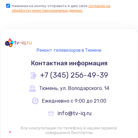
Нажимая на кнопку отправить я даю свое
согласие на
Заказать
обработку моих персональных данных.
Не реагирует на кнопки
700 руб.
tv-iq.ru
Заказать
Ремонт телевизоров в Тюмени
Не сопряжается с устройством
Контактная информация
900 руб.
+7 (345) 256-49-39
Заказать
Тюмень
,
 ул. Володарского, 14
Помехи и искажение звука
Ежедневно с 9:00 до 21:00
900 руб.
info@tv-iq.ru
Заказать
Все консультации по телефону в нашем сервисе
Не работает
совершенно бесплатны